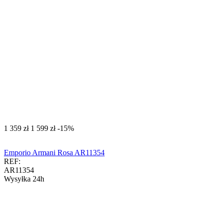
‍1 359‍
zł
‍1 599‍
zł
-15%
Emporio Armani Rosa AR11354
REF:
AR11354
Wysyłka 24h