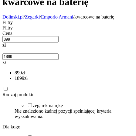
kwarcowe na baterię
Dolinski.pl
/
Zegarki
/
Emporio Armani
/
kwarcowe na baterię
Filtry
Filtry
Cena
zł
–
zł
899
zł
1899
zł
Rodzaj produktu
zegarek na rękę
Nie znaleziono żadnej pozycji spełniającej kryteria
wyszukiwania.
Dla kogo