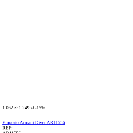
‍1 062‍
zł
‍1 249‍
zł
-15%
Emporio Armani Diver AR11556
REF: