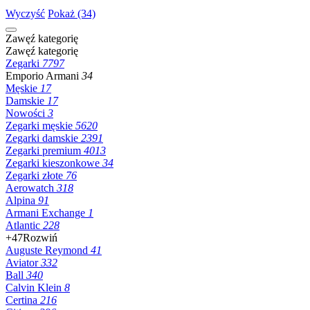
Wyczyść
Pokaż (34)
Zawęź kategorię
Zawęź kategorię
Zegarki
7797
Emporio Armani
34
Męskie
17
Damskie
17
Nowości
3
Zegarki męskie
5620
Zegarki damskie
2391
Zegarki premium
4013
Zegarki kieszonkowe
34
Zegarki złote
76
Aerowatch
318
Alpina
91
Armani Exchange
1
Atlantic
228
+47
Rozwiń
Auguste Reymond
41
Aviator
332
Ball
340
Calvin Klein
8
Certina
216