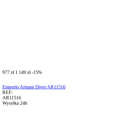
‍977‍
zł
‍1 149‍
zł
-15%
Emporio Armani Diver AR11516
REF:
AR11516
Wysyłka 24h