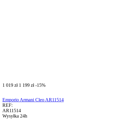
‍1 019‍
zł
‍1 199‍
zł
-15%
Emporio Armani Cleo AR11514
REF:
AR11514
Wysyłka 24h