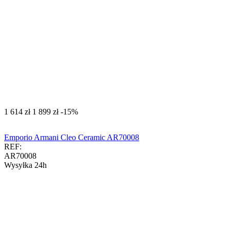
‍1 614‍
zł
‍1 899‍
zł
-15%
Emporio Armani Cleo Ceramic AR70008
REF:
AR70008
Wysyłka 24h