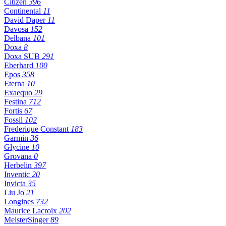
Citizen
396
Continental
11
David Daper
11
Davosa
152
Delbana
101
Doxa
8
Doxa SUB
291
Eberhard
100
Epos
358
Eterna
10
Exaequo
29
Festina
712
Fortis
67
Fossil
102
Frederique Constant
183
Garmin
36
Glycine
10
Grovana
0
Herbelin
397
Inventic
20
Invicta
35
Liu Jo
21
Longines
732
Maurice Lacroix
202
MeisterSinger
89