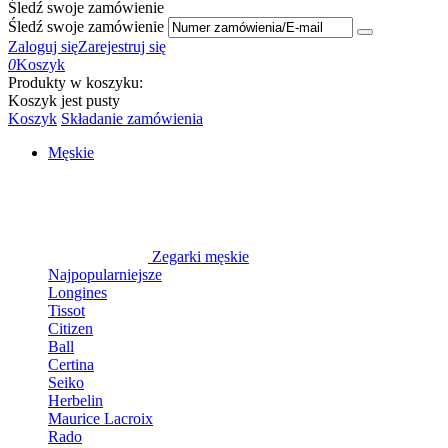
Śledź swoje zamówienie
Śledź swoje zamówienie
Zaloguj się
Zarejestruj się
0
Koszyk
Produkty w koszyku:
Koszyk jest pusty
Koszyk
Składanie zamówienia
Męskie
Zegarki męskie
Najpopularniejsze
Longines
Tissot
Citizen
Ball
Certina
Seiko
Herbelin
Maurice Lacroix
Rado