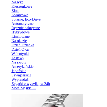
Na rękę
Kieszonkowe
Złote
Kwarcowe
Solarne, Eco-Drive
Automatyczne
Ręcznie nakręcane
Hybrydowe
Limitowane
Na okazje
Dzień Dziadka
Dzień Ojca
Walentynki
Zestawy
Na skróty
Amerykańskie
Japońskie
Szwajcarskie
Wyprzedaż
Zegarki z wysyłką w 24h
More Męskie
→