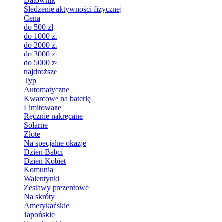
Datownik
Śledzenie aktywności fizycznej
Cena
do 500 zł
do 1000 zł
do 2000 zł
do 3000 zł
do 5000 zł
najdroższe
Typ
Automatyczne
Kwarcowe na baterię
Limitowane
Ręcznie nakręcane
Solarne
Złote
Na specjalne okazje
Dzień Babci
Dzień Kobiet
Komunia
Walentynki
Zestawy prezentowe
Na skróty
Amerykańskie
Japońskie