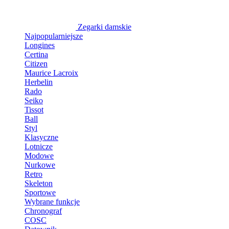
Zegarki damskie
Najpopularniejsze
Longines
Certina
Citizen
Maurice Lacroix
Herbelin
Rado
Seiko
Tissot
Ball
Styl
Klasyczne
Lotnicze
Modowe
Nurkowe
Retro
Skeleton
Sportowe
Wybrane funkcje
Chronograf
COSC