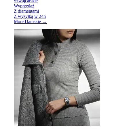
Szwajcarskie
Wyprzedaż
Z diamentami
Z wysyłką w 24h
More Damskie
→