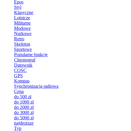
Epos
Styl
Klasyczne
Lotnicze
Militarne
Modowe
Nurkowe
Retro
Skeleton
Sportowe
Popularne funkcje
Chronograf
Datownik
COSC
GPS
Kompas
Synchronizacja radiowa
Cena
do 500 zł
do 1000 zł
do 2000 zł
do 3000 zł
do 5000 zł
najdroższe
Typ