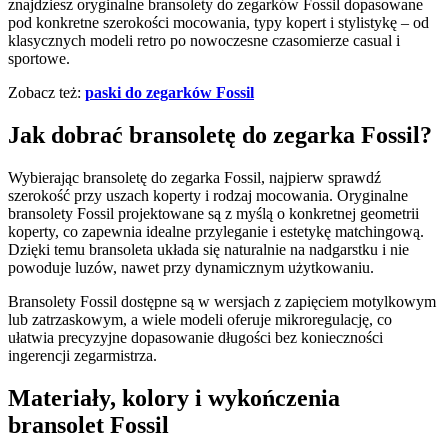
znajdziesz oryginalne bransolety do zegarków Fossil dopasowane
pod konkretne szerokości mocowania, typy kopert i stylistykę – od
klasycznych modeli retro po nowoczesne czasomierze casual i
sportowe.
Zobacz też:
paski do zegarków Fossil
Jak dobrać bransoletę do zegarka Fossil?
Wybierając bransoletę do zegarka Fossil, najpierw sprawdź
szerokość przy uszach koperty i rodzaj mocowania. Oryginalne
bransolety Fossil projektowane są z myślą o konkretnej geometrii
koperty, co zapewnia idealne przyleganie i estetykę matchingową.
Dzięki temu bransoleta układa się naturalnie na nadgarstku i nie
powoduje luzów, nawet przy dynamicznym użytkowaniu.
Bransolety Fossil dostępne są w wersjach z zapięciem motylkowym
lub zatrzaskowym, a wiele modeli oferuje mikroregulację, co
ułatwia precyzyjne dopasowanie długości bez konieczności
ingerencji zegarmistrza.
Materiały, kolory i wykończenia
bransolet Fossil