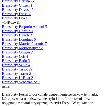
Bransolety Certina
17
Bransolety Citizen
1
Bransolety Davosa
1
Bransolety Diesel
0
Bransolety Doxa
2
+14
Rozwiń
Bransolety Emporio Armani
5
Bransolety Garmin
3
Bransolety Hirsch
3
Bransolety Longines
6
Bransolety Maurice Lacroix
7
Bransolety MeisterSinger
2
Bransolety Omega
2
Bransolety Oris
4
Bransolety Rado
3
Bransolety Seiko
4
Bransolety Tissot
29
Bransolety Traser
2
Bransolety U-Boat
2
Bransolety Venezianico
1
mniej
Bransolety Fossil to doskonałe uzupełnienie zegarków tej marki,
które pozwala na odświeżenie stylu i komfort noszenia bez
rezygnacji z charakterystycznej estetyki Fossil. W tej kategorii