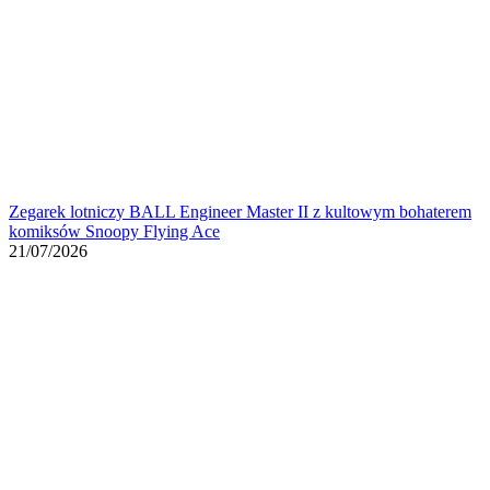
Zegarek lotniczy BALL Engineer Master II z kultowym bohaterem
komiksów Snoopy Flying Ace
21/07/2026