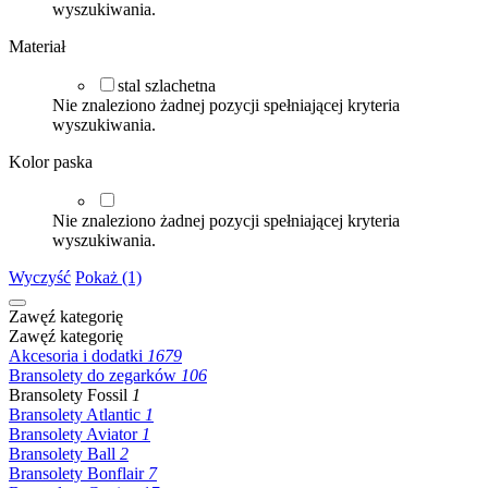
wyszukiwania.
Materiał
stal szlachetna
Nie znaleziono żadnej pozycji spełniającej kryteria
wyszukiwania.
Kolor paska
Nie znaleziono żadnej pozycji spełniającej kryteria
wyszukiwania.
Wyczyść
Pokaż (1)
Zawęź kategorię
Zawęź kategorię
Akcesoria i dodatki
1679
Bransolety do zegarków
106
Bransolety Fossil
1
Bransolety Atlantic
1
Bransolety Aviator
1
Bransolety Ball
2
Bransolety Bonflair
7