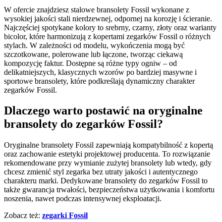
W ofercie znajdziesz stalowe bransolety Fossil wykonane z
wysokiej jakości stali nierdzewnej, odpornej na korozję i ścieranie.
Najczęściej spotykane kolory to srebrny, czarny, złoty oraz warianty
bicolor, które harmonizują z kopertami zegarków Fossil o różnych
stylach. W zależności od modelu, wykończenia mogą być
szczotkowane, polerowane lub łączone, tworząc ciekawą
kompozycję faktur. Dostępne są różne typy ogniw – od
delikatniejszych, klasycznych wzorów po bardziej masywne i
sportowe bransolety, które podkreślają dynamiczny charakter
zegarków Fossil.
Dlaczego warto postawić na oryginalne
bransolety do zegarków Fossil?
Oryginalne bransolety Fossil zapewniają kompatybilność z kopertą
oraz zachowanie estetyki projektowej producenta. To rozwiązanie
rekomendowane przy wymianie zużytej bransolety lub wtedy, gdy
chcesz zmienić styl zegarka bez utraty jakości i autentycznego
charakteru marki. Dedykowane bransolety do zegarków Fossil to
także gwarancja trwałości, bezpieczeństwa użytkowania i komfortu
noszenia, nawet podczas intensywnej eksploatacji.
Zobacz też:
zegarki Fossil