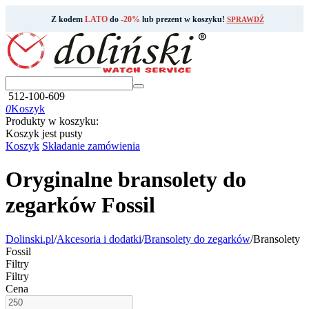
Z kodem
LATO
do
-20%
lub prezent w koszyku!
SPRAWDŹ
512-100-609
0
Koszyk
Produkty w koszyku:
Koszyk jest pusty
Koszyk
Składanie zamówienia
Oryginalne bransolety do
zegarków Fossil
Dolinski.pl
/
Akcesoria i dodatki
/
Bransolety do zegarków
/
Bransolety
Fossil
Filtry
Filtry
Cena