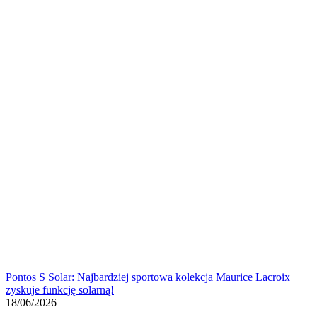
Pontos S Solar: Najbardziej sportowa kolekcja Maurice Lacroix
zyskuje funkcję solarną!
18/06/2026