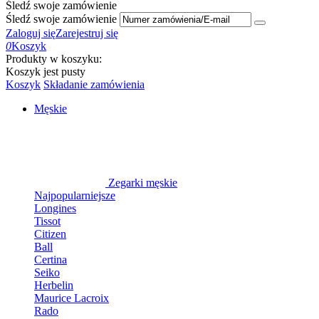
Śledź swoje zamówienie
Śledź swoje zamówienie
Zaloguj się
Zarejestruj się
0
Koszyk
Produkty w koszyku:
Koszyk jest pusty
Koszyk
Składanie zamówienia
Męskie
Zegarki męskie
Najpopularniejsze
Longines
Tissot
Citizen
Ball
Certina
Seiko
Herbelin
Maurice Lacroix
Rado