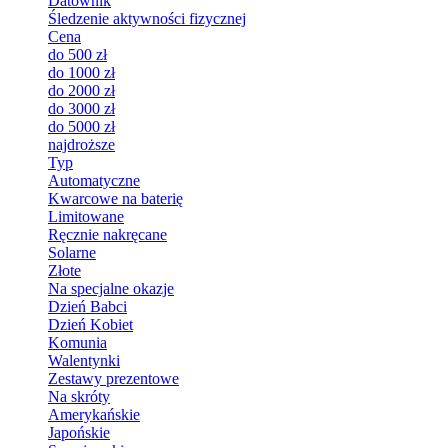
Datownik
Śledzenie aktywności fizycznej
Cena
do 500 zł
do 1000 zł
do 2000 zł
do 3000 zł
do 5000 zł
najdroższe
Typ
Automatyczne
Kwarcowe na baterię
Limitowane
Ręcznie nakręcane
Solarne
Złote
Na specjalne okazje
Dzień Babci
Dzień Kobiet
Komunia
Walentynki
Zestawy prezentowe
Na skróty
Amerykańskie
Japońskie