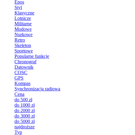
Epos
Styl
Klasyczne
Lotnicze
Militarne
Modowe
Nurkowe
Retro
Skeleton
Sportowe
Popularne funkcje
Chronograf
Datownik
COSC
GPS
Kompas
Synchronizacja radiowa
Cena
do 500 zł
do 1000 zł
do 2000 zł
do 3000 zł
do 5000 zł
najdroższe
Typ