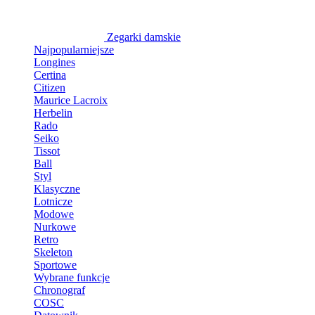
Zegarki damskie
Najpopularniejsze
Longines
Certina
Citizen
Maurice Lacroix
Herbelin
Rado
Seiko
Tissot
Ball
Styl
Klasyczne
Lotnicze
Modowe
Nurkowe
Retro
Skeleton
Sportowe
Wybrane funkcje
Chronograf
COSC