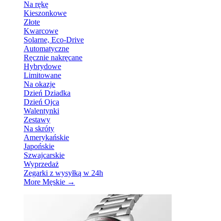
Na rękę
Kieszonkowe
Złote
Kwarcowe
Solarne, Eco-Drive
Automatyczne
Ręcznie nakręcane
Hybrydowe
Limitowane
Na okazje
Dzień Dziadka
Dzień Ojca
Walentynki
Zestawy
Na skróty
Amerykańskie
Japońskie
Szwajcarskie
Wyprzedaż
Zegarki z wysyłką w 24h
More Męskie
→