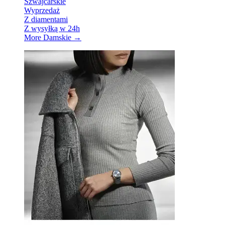
Szwajcarskie
Wyprzedaż
Z diamentami
Z wysyłką w 24h
More Damskie
→