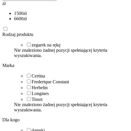
zł
1500
zł
6600
zł
Rodzaj produktu
zegarek na rękę
Nie znaleziono żadnej pozycji spełniającej kryteria
wyszukiwania.
Marka
Certina
Frederique Constant
Herbelin
Longines
Tissot
Nie znaleziono żadnej pozycji spełniającej kryteria
wyszukiwania.
Dla kogo
damski