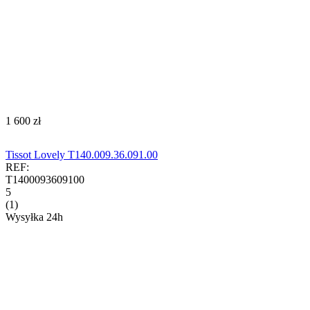
‍1 600‍
zł
Tissot Lovely T140.009.36.091.00
REF:
T1400093609100
5
(1)
Wysyłka 24h