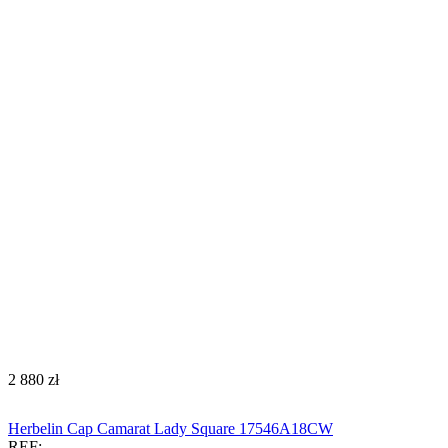
‍2 880‍
zł
Herbelin Cap Camarat Lady Square 17546A18CW
REF: