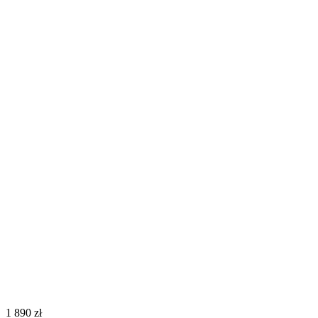
‍1 890‍
zł