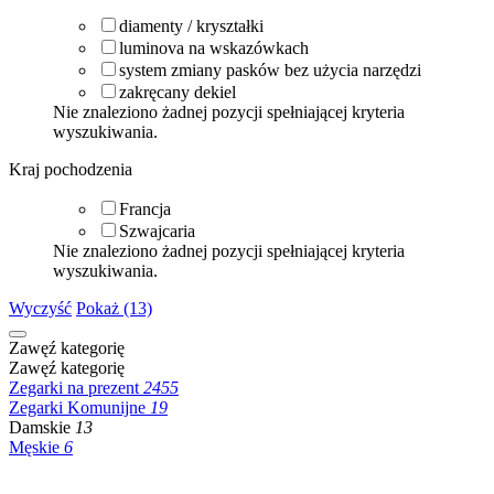
diamenty / kryształki
luminova na wskazówkach
system zmiany pasków bez użycia narzędzi
zakręcany dekiel
Nie znaleziono żadnej pozycji spełniającej kryteria
wyszukiwania.
Kraj pochodzenia
Francja
Szwajcaria
Nie znaleziono żadnej pozycji spełniającej kryteria
wyszukiwania.
Wyczyść
Pokaż (13)
Zawęź kategorię
Zawęź kategorię
Zegarki na prezent
2455
Zegarki Komunijne
19
Damskie
13
Męskie
6