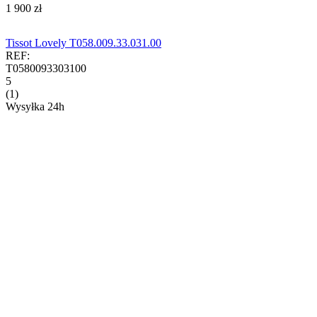
‍1 900‍
zł
Tissot Lovely T058.009.33.031.00
REF:
T0580093303100
5
(1)
Wysyłka 24h