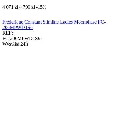
‍4 071‍
zł
‍4 790‍
zł
-15%
Frederique Constant Slimline Ladies Moonphase FC-
206MPWD1S6
REF:
FC-206MPWD1S6
Wysyłka 24h