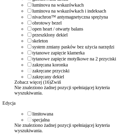
luminova na wskazówkach
luminova na wskazówkach i indeksach
nivachron™ antymagnetyczna sprężyna
obrotowy bezel
open heart / otwarty balans
przeszklony dekiel
skeleton
system zmiany pasków bez użycia narzędzi
tytanowe zapięcie klamerka
tytanowe zapięcie motylkowe na 2 przyciski
zakręcana koronka
zakręcane przyciski
zakręcany dekiel
Zobacz więcej (16)
Zwiń
Nie znaleziono żadnej pozycji spełniającej kryteria
wyszukiwania.
Edycja
limitowana
specjalna
Nie znaleziono żadnej pozycji spełniającej kryteria
wyszukiwania.