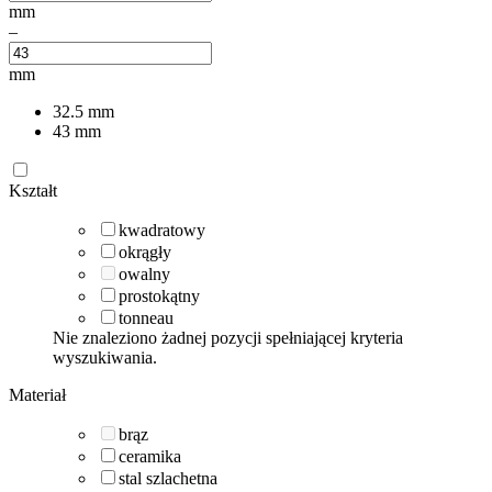
mm
–
mm
32.5
mm
43
mm
Kształt
kwadratowy
okrągły
owalny
prostokątny
tonneau
Nie znaleziono żadnej pozycji spełniającej kryteria
wyszukiwania.
Materiał
brąz
ceramika
stal szlachetna