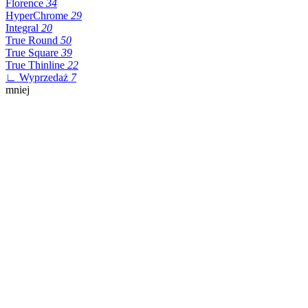
Florence
34
HyperChrome
29
Integral
20
True Round
50
True Square
39
True Thinline
22
∟ Wyprzedaż
7
mniej