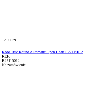
‍12 900‍
zł
Rado True Round Automatic Open Heart R27115012
REF:
R27115012
Na zamówienie