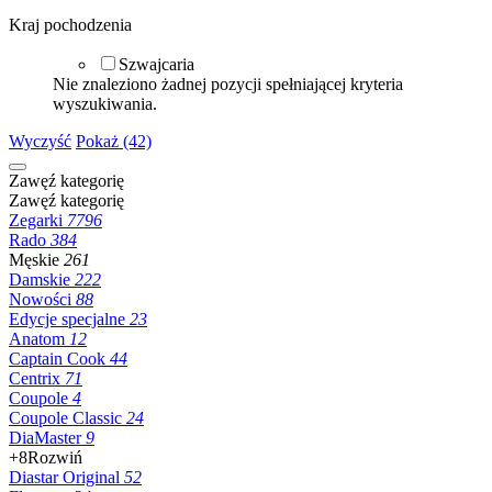
Kraj pochodzenia
Szwajcaria
Nie znaleziono żadnej pozycji spełniającej kryteria
wyszukiwania.
Wyczyść
Pokaż (42)
Zawęź kategorię
Zawęź kategorię
Zegarki
7796
Rado
384
Męskie
261
Damskie
222
Nowości
88
Edycje specjalne
23
Anatom
12
Captain Cook
44
Centrix
71
Coupole
4
Coupole Classic
24
DiaMaster
9
+8
Rozwiń
Diastar Original
52