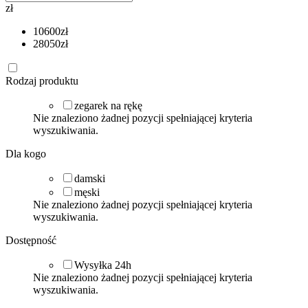
zł
10600
zł
28050
zł
Rodzaj produktu
zegarek na rękę
Nie znaleziono żadnej pozycji spełniającej kryteria
wyszukiwania.
Dla kogo
damski
męski
Nie znaleziono żadnej pozycji spełniającej kryteria
wyszukiwania.
Dostępność
Wysyłka 24h
Nie znaleziono żadnej pozycji spełniającej kryteria
wyszukiwania.