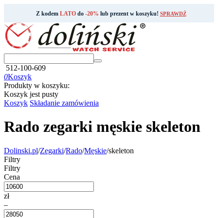
Z kodem
LATO
do
-20%
lub prezent w koszyku!
SPRAWDŹ
512-100-609
0
Koszyk
Produkty w koszyku:
Koszyk jest pusty
Koszyk
Składanie zamówienia
Rado zegarki męskie skeleton
Dolinski.pl
/
Zegarki
/
Rado
/
Męskie
/
skeleton
Filtry
Filtry
Cena
zł
–