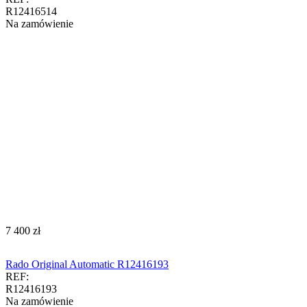
R12416514
Na zamówienie
‍7 400‍
zł
Rado Original Automatic R12416193
REF:
R12416193
Na zamówienie