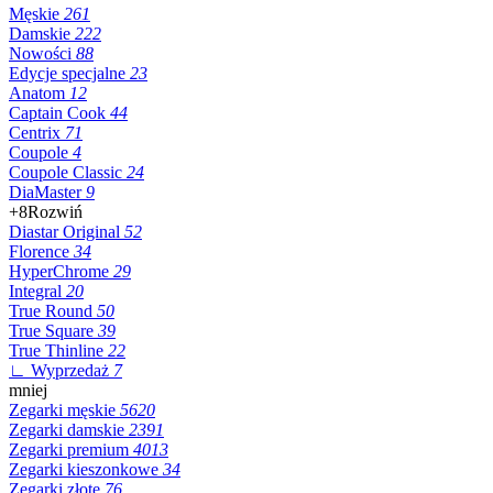
Męskie
261
Damskie
222
Nowości
88
Edycje specjalne
23
Anatom
12
Captain Cook
44
Centrix
71
Coupole
4
Coupole Classic
24
DiaMaster
9
+8
Rozwiń
Diastar Original
52
Florence
34
HyperChrome
29
Integral
20
True Round
50
True Square
39
True Thinline
22
∟ Wyprzedaż
7
mniej
Zegarki męskie
5620
Zegarki damskie
2391
Zegarki premium
4013
Zegarki kieszonkowe
34
Zegarki złote
76