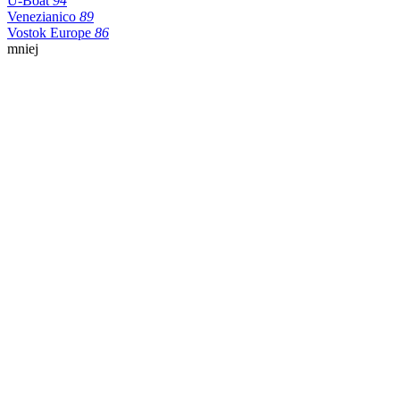
U-Boat
94
Venezianico
89
Vostok Europe
86
mniej