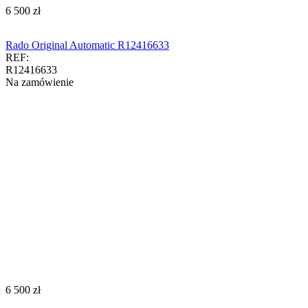
‍6 500‍
zł
Rado Original Automatic R12416633
REF:
R12416633
Na zamówienie
‍6 500‍
zł