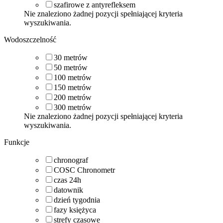
szafirowe z antyrefleksem
Nie znaleziono żadnej pozycji spełniającej kryteria
wyszukiwania.
Wodoszczelność
30
metrów
50
metrów
100
metrów
150
metrów
200
metrów
300
metrów
Nie znaleziono żadnej pozycji spełniającej kryteria
wyszukiwania.
Funkcje
chronograf
COSC Chronometr
czas 24h
datownik
dzień tygodnia
fazy księżyca
strefy czasowe