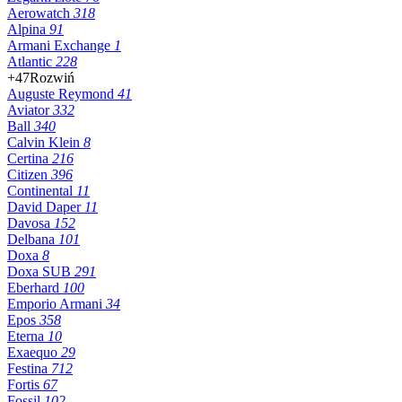
Aerowatch
318
Alpina
91
Armani Exchange
1
Atlantic
228
+47
Rozwiń
Auguste Reymond
41
Aviator
332
Ball
340
Calvin Klein
8
Certina
216
Citizen
396
Continental
11
David Daper
11
Davosa
152
Delbana
101
Doxa
8
Doxa SUB
291
Eberhard
100
Emporio Armani
34
Epos
358
Eterna
10
Exaequo
29
Festina
712
Fortis
67
Fossil
102