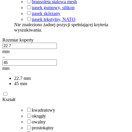
bransoleta stalowa mesh
pasek gumowy, silikon
pasek skórzany
pasek tekstylny, NATO
Nie znaleziono żadnej pozycji spełniającej kryteria
wyszukiwania.
Rozmiar koperty
mm
–
mm
22.7
mm
45
mm
Kształt
kwadratowy
okrągły
owalny
prostokątny