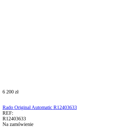
‍6 200‍
zł
Rado Original Automatic R12403633
REF:
R12403633
Na zamówienie