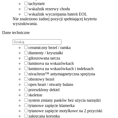
tachymetr
wskaźnik rezerwy chodu
wskaźnik wyczerpania baterii EOL
Nie znaleziono żadnej pozycji spełniającej kryteria
wyszukiwania.
Dane techniczne
ceramiczny bezel / ramka
diamenty / kryształki
giloszowana tarcza
luminova na wskazówkach
luminova na wskazówkach i indeksach
nivachron™ antymagnetyczna sprężyna
obrotowy bezel
open heart / otwarty balans
przeszklony dekiel
skeleton
system zmiany pasków bez użycia narzędzi
tytanowe zapięcie klamerka
tytanowe zapięcie motylkowe na 2 przyciski
zakręcana koronka