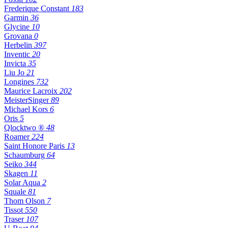
Frederique Constant
183
Garmin
36
Glycine
10
Grovana
0
Herbelin
397
Inventic
20
Invicta
35
Liu Jo
21
Longines
732
Maurice Lacroix
202
MeisterSinger
89
Michael Kors
6
Oris
5
Qlocktwo ®
48
Roamer
224
Saint Honore Paris
13
Schaumburg
64
Seiko
344
Skagen
11
Solar Aqua
2
Squale
81
Thom Olson
7
Tissot
550
Traser
107