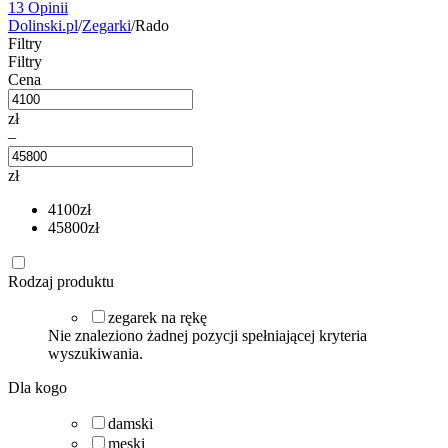
13 Opinii
Dolinski.pl
/
Zegarki
/
Rado
Filtry
Filtry
Cena
zł
–
zł
4100
zł
45800
zł
Rodzaj produktu
zegarek na rękę
Nie znaleziono żadnej pozycji spełniającej kryteria
wyszukiwania.
Dla kogo
damski
męski